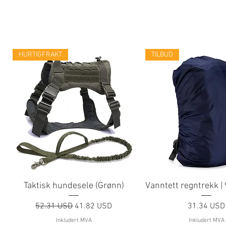
HURTIGFRAKT
TILBUD
Taktisk hundesele (Grønn)
Vanntett regntrekk |
Vanlig pris
Salgspris
Pris
52.31 USD
41.82 USD
31.34 USD
Inkludert MVA
Inkludert MVA