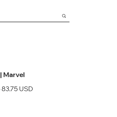
| Marvel
Vanlig
Salgspris
D
83.75 USD
pris