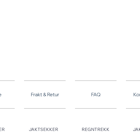
SOMMERSALG - TILBUD PÅ ALLE VARER
e
Frakt & Retur
FAQ
Ko
ER
JAKTSEKKER
REGNTREKK
JA