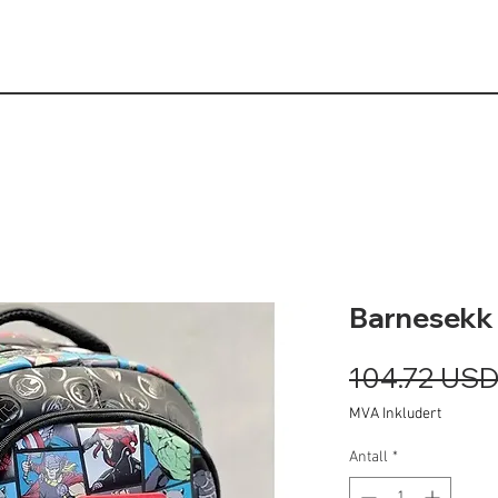
Barnesekk 
104.72 US
MVA Inkludert
Antall
*