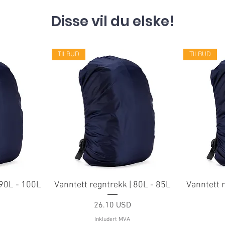
Disse vil du elske!
TILBUD
TILBUD
 90L - 100L
Vanntett regntrekk | 80L - 85L
Vanntett 
Pris
26.10 USD
Inkludert MVA