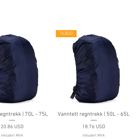
TILBUD
regntrekk | 70L - 75L
Vanntett regntrekk | 50L - 65L
Pris
Pris
20.86 USD
18.76 USD
Inkludert MVA
Inkludert MVA