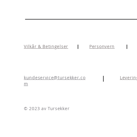
Legg til i handlekurv
Utsolgt
Vilkår & Betingelser
Personvern
kundeservice@tursekker.co
Leverin
m
© 2023 av Tursekker