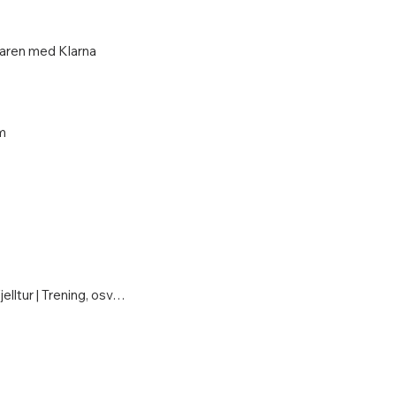
 varen med Klarna
m
Fjelltur | Trening, osv…