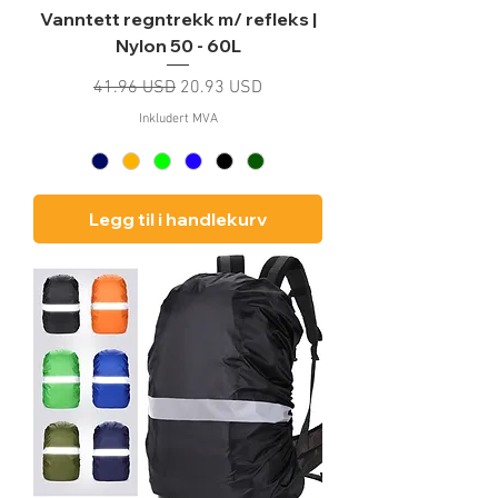
Vanntett regntrekk m/ refleks |
Nylon 50 - 60L
Vanlig pris
Salgspris
41.96 USD
20.93 USD
Inkludert MVA
Legg til i handlekurv