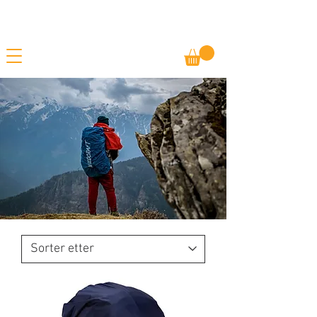
Gratis frakt
SOMMERSALG - TILBUD PÅ ALLE VARER
Betal senere