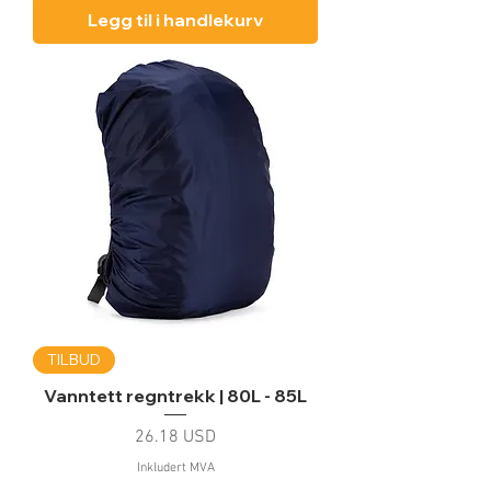
Legg til i handlekurv
TILBUD
Vanntett regntrekk | 80L - 85L
Pris
26.18 USD
Inkludert MVA