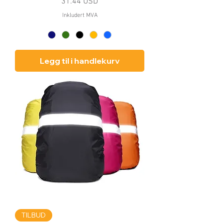
Pris
31.44 USD
Inkludert MVA
Legg til i handlekurv
TILBUD