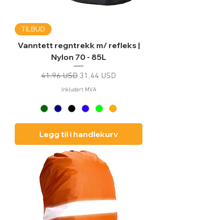
TILBUD
Vanntett regntrekk m/ refleks |
Nylon 70 - 85L
Vanlig pris
Salgspris
41.96 USD
31.44 USD
Inkludert MVA
Legg til i handlekurv