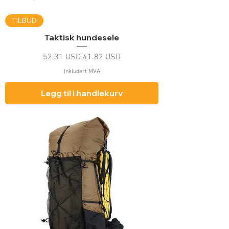
TILBUD
Taktisk hundesele
Vanlig pris
Salgspris
52.31 USD
41.82 USD
Inkludert MVA
Legg til i handlekurv