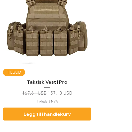
TILBUD
Taktisk Vest | Pro
Vanlig pris
Salgspris
167.61 USD
157.13 USD
Inkludert MVA
Legg til i handlekurv