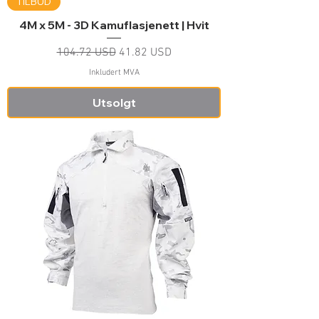
TILBUD
4M x 5M - 3D Kamuflasjenett | Hvit
Vanlig pris
Salgspris
104.72 USD
41.82 USD
Inkludert MVA
Utsolgt