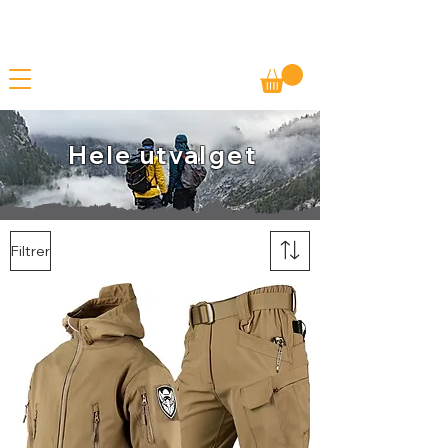
Gratis frakt
SOMMERSALG - TILBUD PÅ ALLE VARER
Betal senere
Hele utvalget
Filtrer