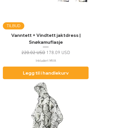
TILBUD
Vanntett + Vindtett jaktdress |
Snøkamuflasje
Vanlig pris
Salgspris
220.02 USD
178.09 USD
Inkludert MVA
Legg til i handlekurv