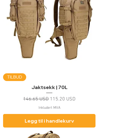
TILBUD
Jaktsekk | 70L
Vanlig pris
Salgspris
146.65 USD
115.20 USD
Inkludert MVA
Legg til i handlekurv