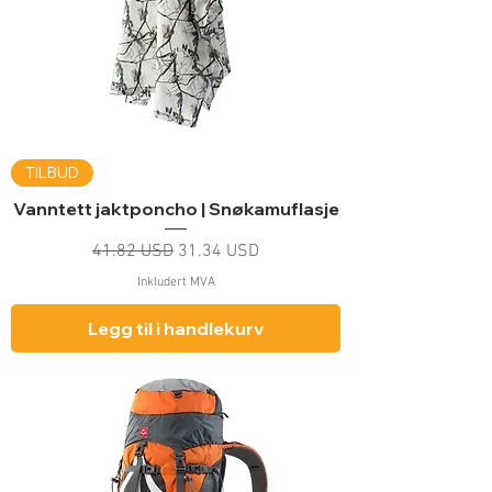
TILBUD
Vanntett jaktponcho | Snøkamuflasje
Vanlig pris
Salgspris
41.82 USD
31.34 USD
Inkludert MVA
Legg til i handlekurv