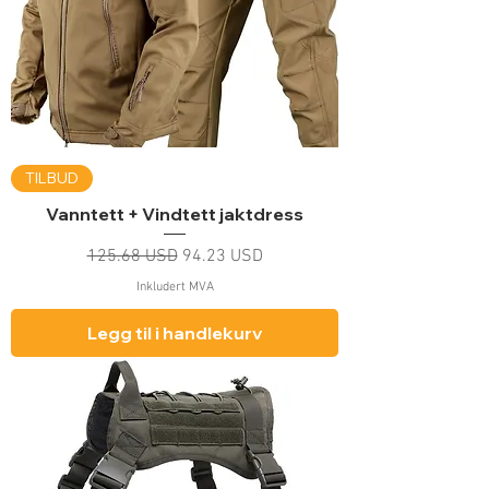
TILBUD
Vanntett + Vindtett jaktdress
Vanlig pris
Salgspris
125.68 USD
94.23 USD
Inkludert MVA
Legg til i handlekurv