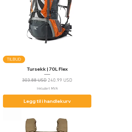
TILBUD
Tursekk | 70L Flex
Vanlig pris
Salgspris
303.88 USD
240.99 USD
Inkludert MVA
Legg til i handlekurv