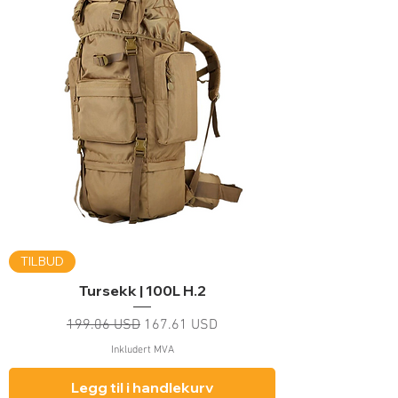
TILBUD
Tursekk | 100L H.2
Vanlig pris
Salgspris
199.06 USD
167.61 USD
Inkludert MVA
Legg til i handlekurv