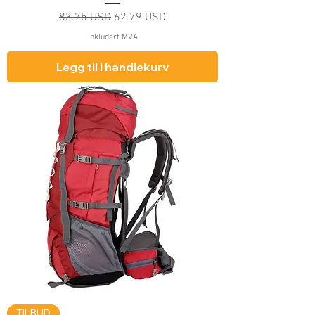
Vanlig pris
Salgspris
83.75 USD
62.79 USD
Inkludert MVA
Legg til i handlekurv
TILBUD