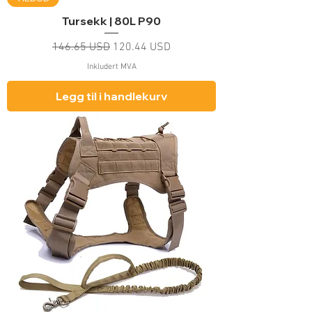
Tursekk | 80L P90
Vanlig pris
Salgspris
146.65 USD
120.44 USD
Inkludert MVA
Legg til i handlekurv