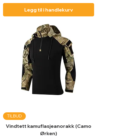
Legg til i handlekurv
TILBUD
Vindtett kamuflasjeanorakk (Camo
Ørken)