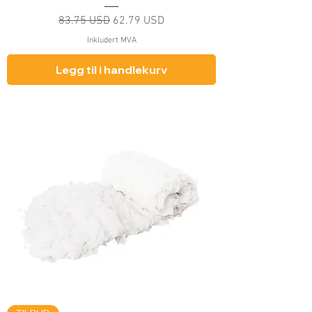
Vanlig pris
Salgspris
83.75 USD
62.79 USD
Inkludert MVA
Legg til i handlekurv