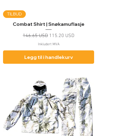
TILBUD
Combat Shirt | Snøkamuflasje
Vanlig pris
Salgspris
146.65 USD
115.20 USD
Inkludert MVA
Legg til i handlekurv