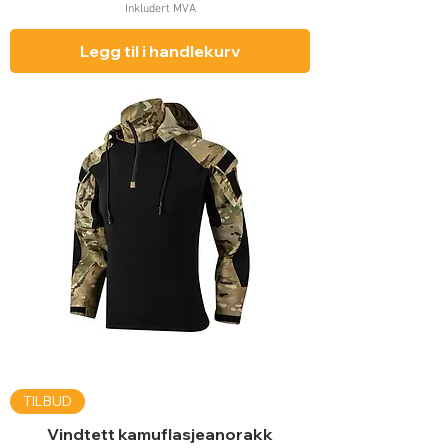
Inkludert MVA
Legg til i handlekurv
TILBUD
Vindtett kamuflasjeanorakk