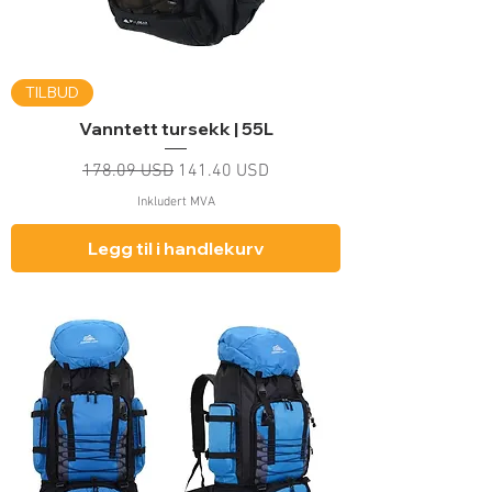
TILBUD
Vanntett tursekk | 55L
Vanlig pris
Salgspris
178.09 USD
141.40 USD
Inkludert MVA
Legg til i handlekurv