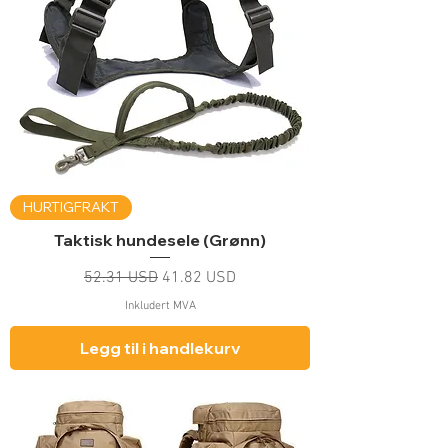
HURTIGFRAKT
Taktisk hundesele (Grønn)
Vanlig pris
Salgspris
52.31 USD
41.82 USD
Inkludert MVA
Legg til i handlekurv