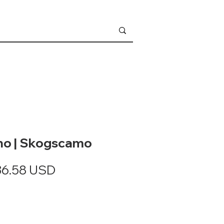
ho | Skogscamo
anlig
Salgspris
36.58 USD
ris