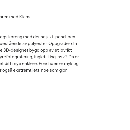
 varen med Klarna
kogsterreng med denne jakt-ponchoen.
, bestående av polyester. Oppgrader din
e 3D-designet bygd opp av et løvrikt
 dyrefotografering, fugletitting, osv.? Da er
ivet ditt mye enklere. Ponchoen er myk og
er også ekstremt lett, noe som gjør