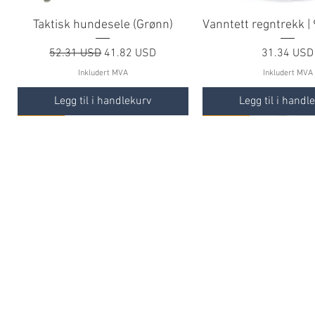
Taktisk hundesele (Grønn)
Vanntett regntrekk |
Vanlig pris
Salgspris
Pris
52.31 USD
41.82 USD
31.34 USD
Inkludert MVA
Inkludert MVA
Legg til i handlekurv
Legg til i handl
TILBUD
TILBUD
TILBUD
TILBUD
TILBUD
4M x 5M - 3D Kamuflasjenett |
Barnesekk | Cristiano Ronaldo
Vindtett kamuflasjeanorakk
Combat Shirt | Snø
Barnesekk | M