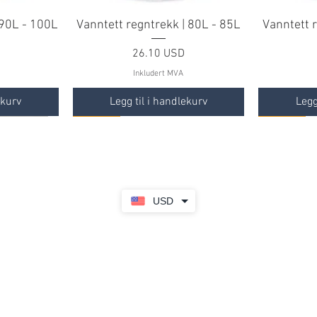
 90L - 100L
Vanntett regntrekk | 80L - 85L
Vanntett 
Pris
26.10 USD
Inkludert MVA
ekurv
Legg til i handlekurv
Legg
TILBUD
TILBUD
TILBUD
TILBUD
USD
kamuflasje
arvel
Barnesekk | Spider-Man
Tursekk | 70L Flex
Barnes
Tak