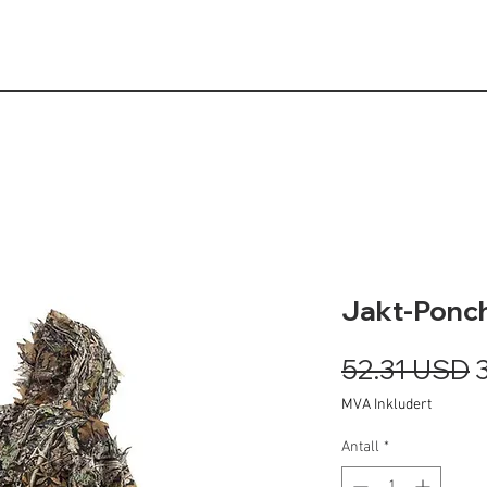
Jakt-Ponc
V
52.31 USD
p
MVA Inkludert
Antall
*