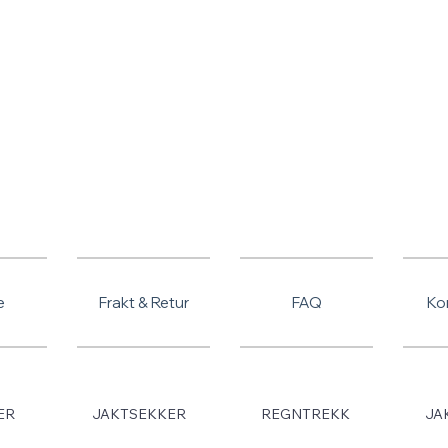
SOMMERSALG - TILBUD PÅ ALLE VARER
e
Frakt & Retur
FAQ
Ko
ER
JAKTSEKKER
REGNTREKK
JA