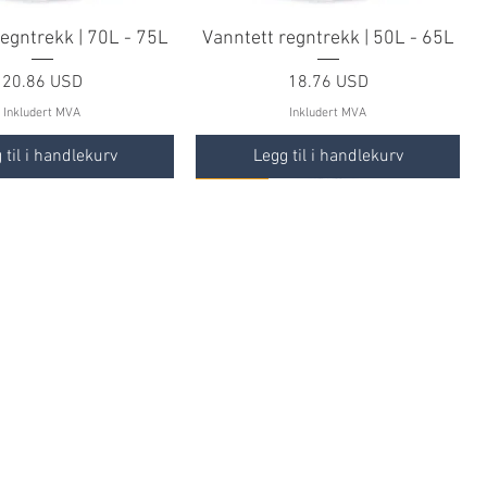
regntrekk | 70L - 75L
Vanntett regntrekk | 50L - 65L
Pris
Pris
20.86 USD
18.76 USD
Inkludert MVA
Inkludert MVA
 til i handlekurv
Legg til i handlekurv
TILBUD
TILBUD
ekk | Super Mario
tisk Vest | Pro
Ungdomssekk | Call Of Duty
Barnesekk | Frost