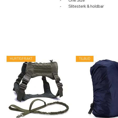
- One Size
- Slitesterk & holdbar
HURTIGFRAKT
TILBUD