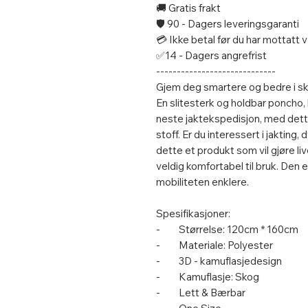
🚚 Gratis frakt
🛡️ 90 - Dagers leveringsgaranti
💳 Ikke betal før du har mottatt
✅14 - Dagers angrefrist
-----------------------------
Gjem deg smartere og bedre i s
En slitesterk og holdbar poncho
neste jaktekspedisjon, med dett
stoff. Er du interessert i jakting,
dette et produkt som vil gjøre l
veldig komfortabel til bruk. Den 
mobiliteten enklere.
Spesifikasjoner:
- Størrelse: 120cm * 160cm
- Materiale: Polyester
- 3D - kamuflasjedesign
- Kamuflasje: Skog
- Lett & Bærbar