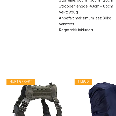
Størrelse: 68cm * 30cm * 20cm
Stropper lengde: 43cm – 85cm
Vekt: 950g
Anbefalt maksimum last: 30kg
Vanntett
Regntrekk inkludert
HURTIGFRAKT
TILBUD