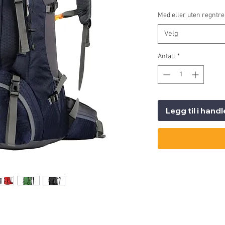
Med eller uten regntr
Velg
Antall
*
Legg til i hand