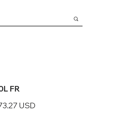
60L FR
anlig
Salgspris
73.27 USD
ris