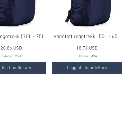
regntrekk | 70L - 75L
Vanntett regntrekk | 50L - 65L
Pris
Pris
20.86 USD
18.76 USD
Inkludert MVA
Inkludert MVA
 til i handlekurv
Legg til i handlekurv
TILBUD
TILBUD