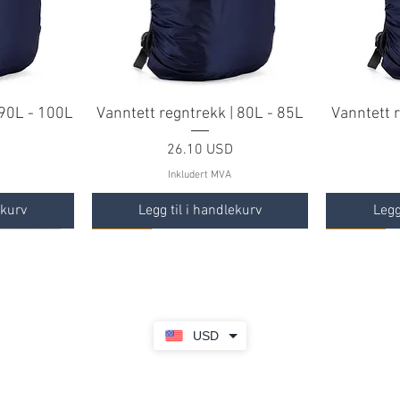
 90L - 100L
Vanntett regntrekk | 80L - 85L
Vanntett 
Pris
26.10 USD
Inkludert MVA
ekurv
Legg til i handlekurv
Legg
TILBUD
TILBUD
TILBUD
TILBUD
USD