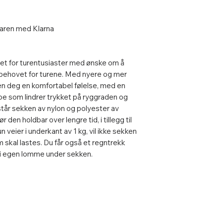
 varen med Klarna
et for turentusiaster med ønske om å
ke behovet for turene. Med nyere og mer
n deg en komfortabel følelse, med en
noe som lindrer trykket på ryggraden og
estår sekken av nylon og polyester av
 den holdbar over lengre tid, i tillegg til
veier i underkant av 1 kg, vil ikke sekken
 skal lastes. Du får også et regntrekk
 i egen lomme under sekken.