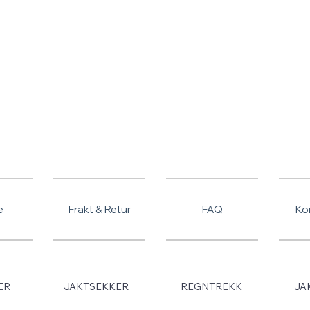
SOMMERSALG - TILBUD PÅ ALLE VARER
e
Frakt & Retur
FAQ
Ko
ER
JAKTSEKKER
REGNTREKK
JA