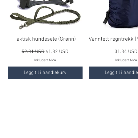
Taktisk hundesele (Grønn)
Vanntett regntrekk |
Vanlig pris
Salgspris
Pris
52.31 USD
41.82 USD
31.34 USD
Inkludert MVA
Inkludert MVA
Legg til i handlekurv
Legg til i handl
TILBUD
TILBUD
TILBUD
TILBUD
TILBUD