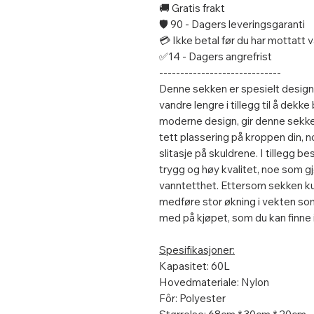
🚚 Gratis frakt
🛡️ 90 - Dagers leveringsgaranti
💳 Ikke betal før du har mottatt
✅14 - Dagers angrefrist
-----------------------------
Denne sekken er spesielt design
vandre lengre i tillegg til å dek
moderne design, gir denne sekke
tett plassering på kroppen din, 
slitasje på skuldrene. I tillegg b
trygg og høy kvalitet, noe som gjør
vanntetthet. Ettersom sekken kun 
medføre stor økning i vekten som
med på kjøpet, som du kan finne
Spesifikasjoner:
Kapasitet: 60L
Hovedmateriale: Nylon
Fôr: Polyester