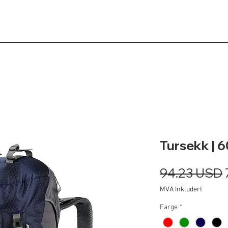
Tursekk | 
V
94.23 USD
p
MVA Inkludert
Farge
*