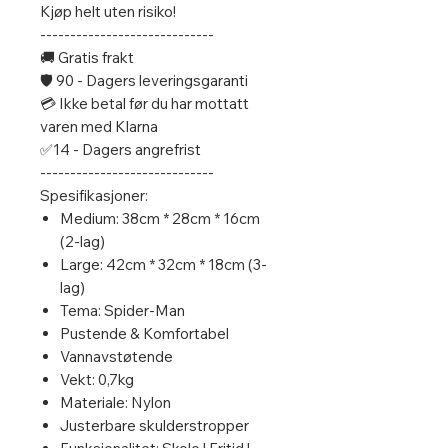
Kjøp helt uten risiko!
-----------------------------
🚚 Gratis frakt
🛡️ 90 - Dagers leveringsgaranti
💳 Ikke betal før du har mottatt
varen med Klarna
✅14 - Dagers angrefrist
-----------------------------
Spesifikasjoner:
Medium: 38cm * 28cm * 16cm
(2-lag)
Large: 42cm * 32cm * 18cm (3-
lag)
Tema: Spider-Man
Pustende & Komfortabel
Vannavstøtende
Vekt: 0,7kg
Materiale: Nylon
Justerbare skulderstropper