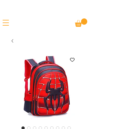
Gratis frakt
SOMMERSALG - TILBUD PÅ ALLE VARER
Betal senere