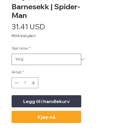
Barnesekk | Spider-
Man
Pris
31.41 USD
MVA Inkludert
Størrelse
*
Antall
*
Legg til i handlekurv
Kjøp nå