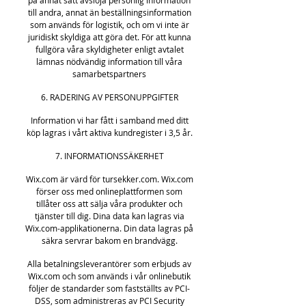
till andra, annat än beställningsinformation
som används för logistik, och om vi inte är
juridiskt skyldiga att göra det. För att kunna
fullgöra våra skyldigheter enligt avtalet
lämnas nödvändig information till våra
samarbetspartners
6. RADERING AV PERSONUPPGIFTER
Information vi har fått i samband med ditt
köp lagras i vårt aktiva kundregister i 3,5 år.
7. INFORMATIONSSÄKERHET
Wix.com är värd för tursekker.com. Wix.com
förser oss med onlineplattformen som
tillåter oss att sälja våra produkter och
tjänster till dig. Dina data kan lagras via
Wix.com-applikationerna. Din data lagras på
säkra servrar bakom en brandvägg.
Alla betalningsleverantörer som erbjuds av
Wix.com och som används i vår onlinebutik
följer de standarder som fastställts av PCI-
DSS, som administreras av PCI Security