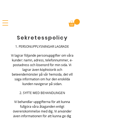
Gratis frakt
SOMMARREA - ERBJUDANDEN PÅ ALLA
Betala m/ Vipps
VAROR
Sekretesspolicy
1. PERSONUPPLYSNINGAR LAGRADE
Vi lagrar följande personuppgifter om våra
kunder: namn, adress, telefonnummer, e-
postadress och lösenord för min sida. Vi
lagrar även köphistorik och
beteendemönster på vår hemsida, det vill
säga information om hur den enskilda
kunden navigerar på sidan.
2. SYFTE MED BEHANDLINGEN
Vi behandlar uppgifterna för att kunna
fullgöra våra åtaganden enligt
överenskommelse med dig. Vi använder
även informationen för att kunna ge dig