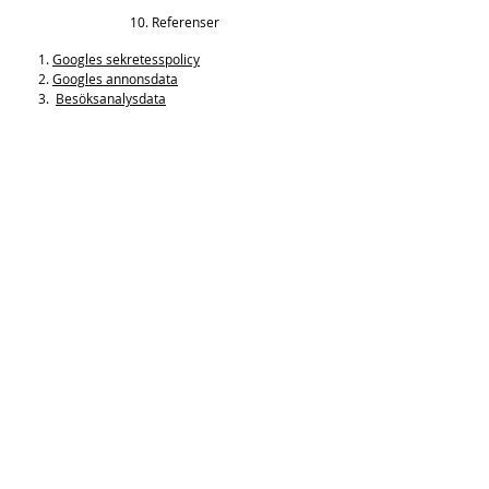
10. Referenser
1.
Googles sekretesspolicy
2.
Googles annonsdata
3.
Besöksanalysdata
USD
Min profil
Ryggsäckar
Företagsorder /
Jaktsäckar
Grupporder
Regnskydd