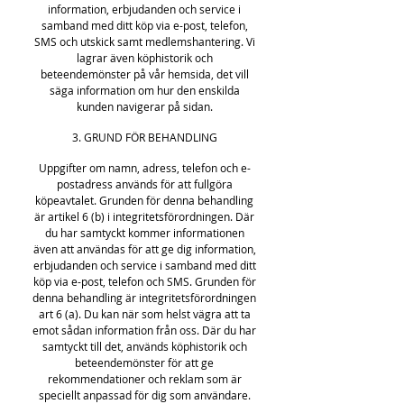
information, erbjudanden och service i
samband med ditt köp via e-post, telefon,
SMS och utskick samt medlemshantering. Vi
lagrar även köphistorik och
beteendemönster på vår hemsida, det vill
säga information om hur den enskilda
kunden navigerar på sidan.
3. GRUND FÖR BEHANDLING
Uppgifter om namn, adress, telefon och e-
postadress används för att fullgöra
köpeavtalet. Grunden för denna behandling
är artikel 6 (b) i integritetsförordningen. Där
du har samtyckt kommer informationen
även att användas för att ge dig information,
erbjudanden och service i samband med ditt
köp via e-post, telefon och SMS. Grunden för
denna behandling är integritetsförordningen
art 6 (a). Du kan när som helst vägra att ta
emot sådan information från oss. Där du har
samtyckt till det, används köphistorik och
beteendemönster för att ge
rekommendationer och reklam som är
speciellt anpassad för dig som användare.