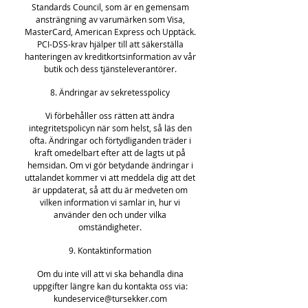
Standards Council, som är en gemensam
ansträngning av varumärken som Visa,
MasterCard, American Express och Upptäck.
PCI-DSS-krav hjälper till att säkerställa
hanteringen av kreditkortsinformation av vår
butik och dess tjänsteleverantörer.
8. Ändringar av sekretesspolicy
Vi förbehåller oss rätten att ändra
integritetspolicyn när som helst, så läs den
ofta. Ändringar och förtydliganden träder i
kraft omedelbart efter att de lagts ut på
hemsidan. Om vi gör betydande ändringar i
uttalandet kommer vi att meddela dig att det
är uppdaterat, så att du är medveten om
vilken information vi samlar in, hur vi
använder den och under vilka
omständigheter.
9. Kontaktinformation
Om du inte vill att vi ska behandla dina
uppgifter längre kan du kontakta oss via:
kundeservice@tursekker.com