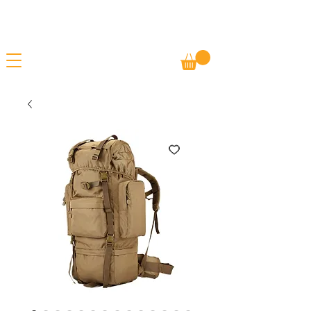
Gratis frakt
SOMMARREA - ERBJUDANDEN PÅ ALLA
Betala m/ Vipps
VAROR