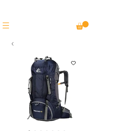
Gratis frakt
SOMMARREA - ERBJUDANDEN PÅ ALLA
Betala m/ Vipps
VAROR