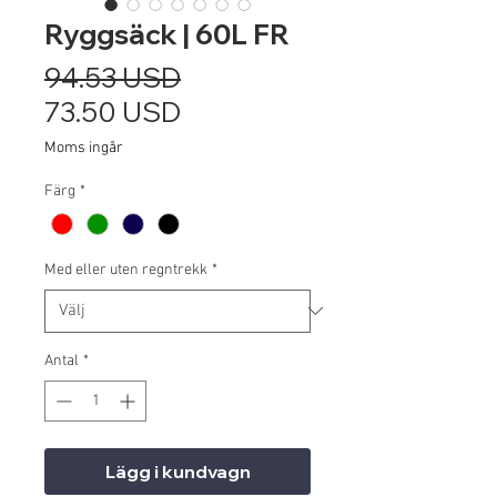
Ryggsäck | 60L FR
Ordinarie
94.53 USD
pris
Reapris
73.50 USD
Moms ingår
Färg
*
Med eller uten regntrekk
*
Antal
*
Lägg i kundvagn