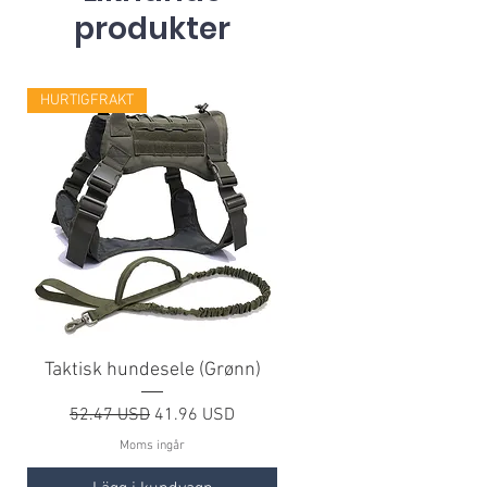
produkter
HURTIGFRAKT
Taktisk hundesele (Grønn)
Ordinarie pris
Reapris
52.47 USD
41.96 USD
Moms ingår