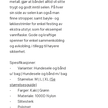
metall, gjør at båndet alltid vil sitte
trygt og godt inntil selen. På hver
sin side av selen kan også man
finne stropper, samt bøyle- og
løkkestrimler for enkel festing av
ekstra utstyr, som for eksempel
vannflaske. Gode og kraftige
spenner for enkel sammenkobling
og avkobling, i tillegg til høyere
sikkerhet.
Spesifikasjoner:
- Varianter: Hundesele og bånd
u/ bag | Hundesele og bånd m/ bag
- Størrelse: M | L | XL
(Se
størrelsesguide)
- Farger: Kaki | Grønn
- Materiale: 1000D Nylon
- Slitesterk
- Polstret