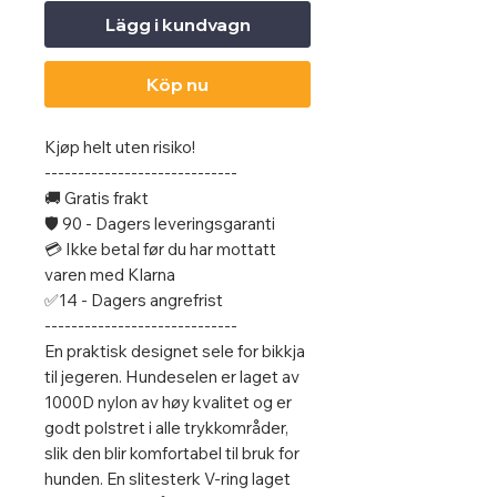
Lägg i kundvagn
Köp nu
Kjøp helt uten risiko!
-----------------------------
🚚 Gratis frakt
🛡️ 90 - Dagers leveringsgaranti
💳 Ikke betal før du har mottatt
varen med Klarna
✅14 - Dagers angrefrist
-----------------------------
En praktisk designet sele for bikkja
til jegeren. Hundeselen er laget av
1000D nylon av høy kvalitet og er
godt polstret i alle trykkområder,
slik den blir komfortabel til bruk for
hunden. En slitesterk V-ring laget