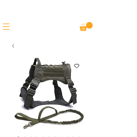
Gratis frakt
SOMMARREA - ERBJUDANDEN PÅ ALLA
Betala m/ Vipps
VAROR