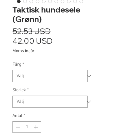
Taktisk hundesele
(Grønn)
Ordinarie
52.53 USD
pris
Reapris
42.00 USD
Moms ingår
Färg
*
Storlek
*
Antal
*