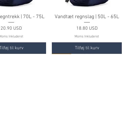
regntrekk | 70L - 75L
Vandtæt regnslag | 50L - 65L
Pris
Pris
20.90 USD
18.80 USD
Moms Inkluderet
Moms Inkluderet
Tilføj til kurv
Tilføj til kurv
TILBUD
TILBUD