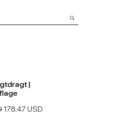
gtdragt |
lage
Regulær
Salgspris
D
178.47 USD
pris