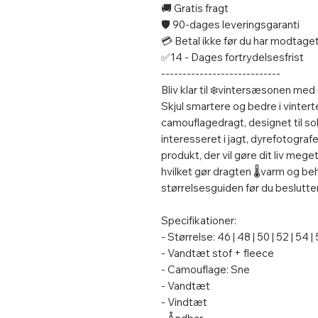
🚚 Gratis fragt
🛡️ 90-dages leveringsgaranti
💳 Betal ikke før du har modtage
✅14 - Dages fortrydelsesfrist
----------------------------
Bliv klar til ❄️vintersæsonen m
Skjul smartere og bedre i vinte
camouflagedragt, designet til so
interesseret i jagt, dyrefotografe
produkt, der vil gøre dit liv mege
hvilket gør dragten 🌡️varm og be
størrelsesguiden før du beslutter
Specifikationer:
- Størrelse: 46 | 48 | 50 | 52 | 54 |
- Vandtæt stof + fleece
- Camouflage: Sne
- Vandtæt
- Vindtæt