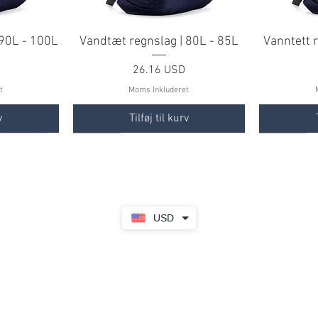
 90L - 100L
Vandtæt regnslag | 80L - 85L
Vanntett 
Pris
26.16 USD
t
Moms Inkluderet
v
Tilføj til kurv
TILBUD
TILBUD
TILBUD
TILBUD
USD