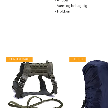
- Åndbar
- Varm og behagelig
- Holdbar
HURTIGFRAKT
TILBUD