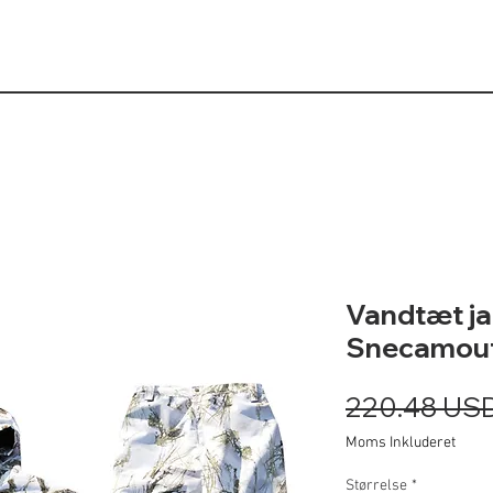
Vandtæt ja
Snecamouf
220.48 US
Moms Inkluderet
Størrelse
*