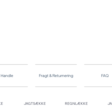
FORÅRSUDSALG - TILBUD PÅ ALLE VARER
Handle
Fragt & Returnering
FAQ
KE
JAGTSÆKKE
REGNLÆKKE
JA