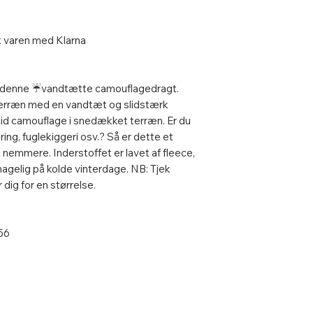
t varen med Klarna
ed denne ☔vandtætte camouflagedragt.
rterræn med en vandtæt og slidstærk
lid camouflage i snedækket terræn. Er du
ring, fuglekiggeri osv.? Så er dette et
t nemmere. Inderstoffet er lavet af fleece,
hagelig på kolde vinterdage. NB: Tjek
 dig for en størrelse.
 56