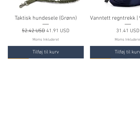
Taktisk hundesele (Grønn)
Vanntett regntrekk |
Regulær pris
Salgspris
Pris
52.42 USD
41.91 USD
31.41 USD
Moms Inkluderet
Moms Inkludere
Tilføj til kurv
Tilføj til kur
TILBUD
TILBUD
TILBUD
TILBUD
TILBUD