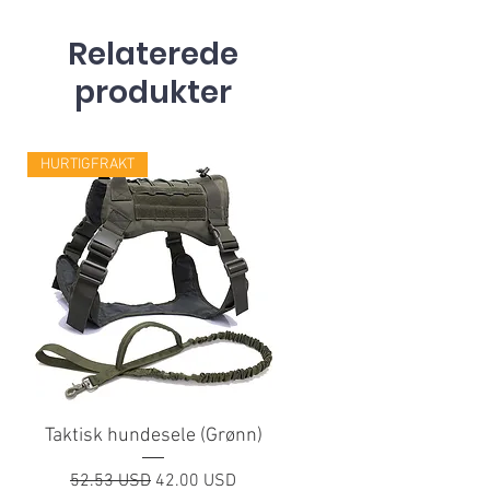
Relaterede
produkter
HURTIGFRAKT
Taktisk hundesele (Grønn)
Regulær pris
Salgspris
52.53 USD
42.00 USD