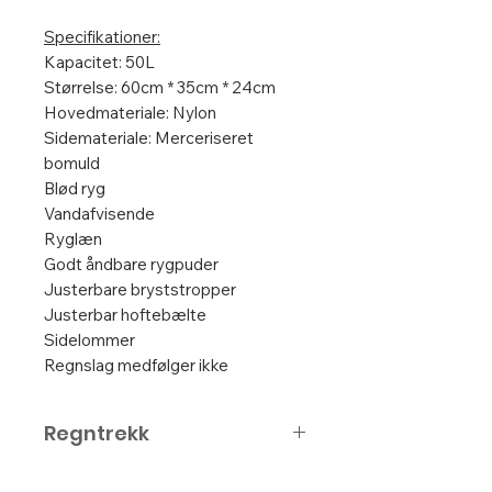
Specifikationer:
Kapacitet: 50L
Størrelse: 60cm * 35cm * 24cm
Hovedmateriale: Nylon
Sidemateriale: Merceriseret
bomuld
Blød ryg
Vandafvisende
Ryglæn
Godt åndbare rygpuder
Justerbare bryststropper
Justerbar hoftebælte
Sidelommer
Regnslag medfølger ikke
Regntrekk
Link til regntrekk