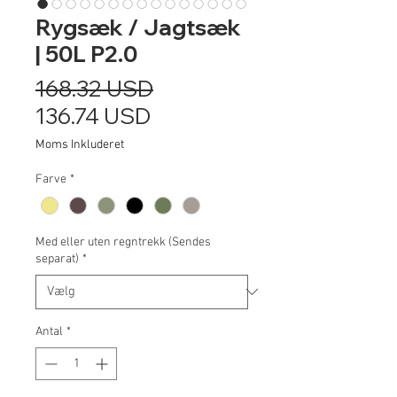
Rygsæk / Jagtsæk
| 50L P2.0
Regulær
168.32 USD
Salgspris
pris
136.74 USD
Moms Inkluderet
Farve
*
Med eller uten regntrekk (Sendes
separat)
*
Antal
*