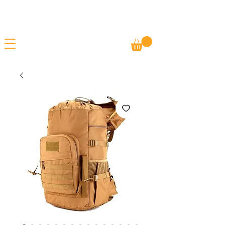
Gratis fragt
FORÅRSUDSALG - TILBUD PÅ ALLE
Betal senere
VARER