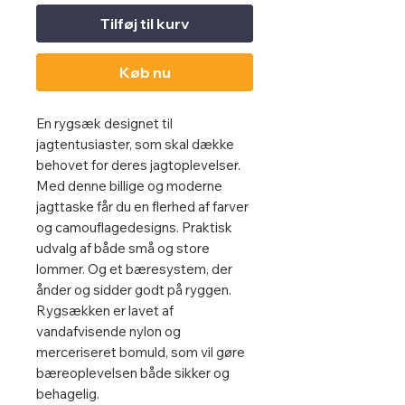
Tilføj til kurv
Køb nu
En rygsæk designet til
jagtentusiaster, som skal dække
behovet for deres jagtoplevelser.
Med denne billige og moderne
jagttaske får du en flerhed af farver
og camouflagedesigns. Praktisk
udvalg af både små og store
lommer. Og et bæresystem, der
ånder og sidder godt på ryggen.
Rygsækken er lavet af
vandafvisende nylon og
merceriseret bomuld, som vil gøre
bæreoplevelsen både sikker og
behagelig.