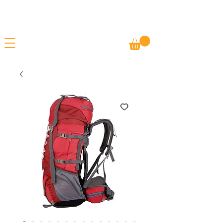
Gratis fragt
FORÅRSUDSALG - TILBUD PÅ ALLE
Betal senere
VARER