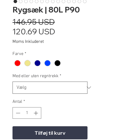
Rygsæk | 80L P90
Regulær
146.95 USD
pris
Salgspris
120.69 USD
Moms Inkluderet
Farve
*
Med eller uten regntrekk
*
Antal
*
Tilføj til kurv