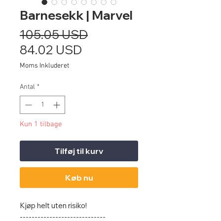
Barnesekk | Marvel
Regulær
105.05 USD
Salgspris
pris
84.02 USD
Moms Inkluderet
Antal
*
Kun 1 tilbage
Tilføj til kurv
Køb nu
Kjøp helt uten risiko!
-----------------------------