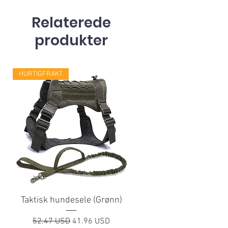
Relaterede
produkter
HURTIGFRAKT
Taktisk hundesele (Grønn)
Regulær pris
Salgspris
52.47 USD
41.96 USD