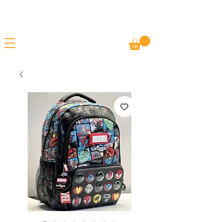
Gratis fragt
FORÅRSUDSALG - TILBUD PÅ ALLE
Betal senere
VARER